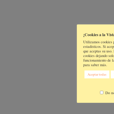
¡Cookies a la Vist
Utilizamos cookies p
estadísticos. Si ac
que aceptas su uso.
cookies dejando solo
funcionamiento de la
para saber más.
Aceptar todas
Do no