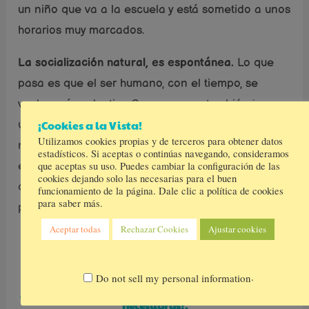
un niño que va a la escuela y está sometido a unos
horarios muy marcados.
La socialización natural, es espontánea.
Lo que
pasa es que el ser humano, con el tiempo, se
vuelve más selectivo. Supongo que también juega
¡Cookies a la Vista!
un papel importante la sociedad. La socialización
Utilizamos cookies propias y de terceros para obtener datos
no entiende ni de edades, ni de razas. Hablar con
estadísticos. Si aceptas o continúas navegando, consideramos
que aceptas su uso. Puedes cambiar la configuración de las
el vecino, con alguien más pequeño o más mayor
cookies dejando solo las necesarias para el buen
que tú. Hablar con diferentes personas de distintas
funcionamiento de la página. Dale clic a política de cookies
para saber más.
profesiones o países. Eso es socializar.
Aceptar todas
Rechazar Cookies
Ajustar cookies
Estamos minimizando tanto la palabra
socializar en los niños, que no somos
capaces de ver el verdadero significado
.
Do not sell my personal information
¿Y tú, llevarías a tu peque a la escuela infantil sino lo
necesitaras?.