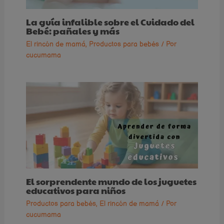
La guía infalible sobre el Cuidado del
Bebé: pañales y más
El rincón de mamá
,
Productos para bebés
/ Por
cucumama
El sorprendente mundo de los juguetes
educativos para niños
Productos para bebés
,
El rincón de mamá
/ Por
cucumama