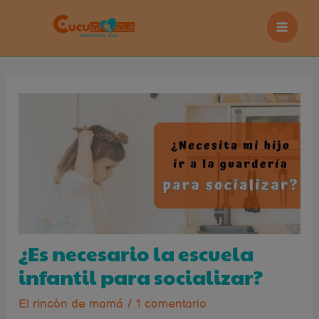
Main
Ir
al
Menu
contenido
Navegación
de
entradas
¿Es necesario la escuela
infantil para socializar?
El rincón de mamá
/
1 comentario