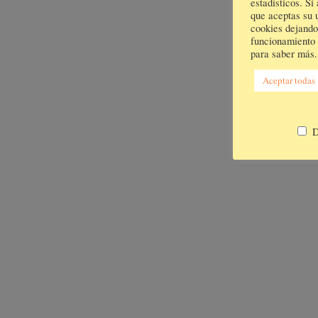
estadísticos. S
que aceptas su 
cookies dejando
funcionamiento d
para saber más.
Aceptar todas
D